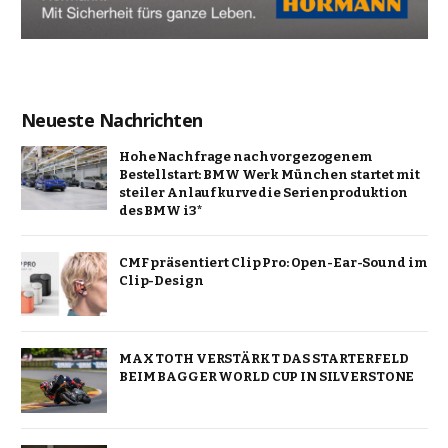
Neueste Nachrichten
Hohe Nachfrage nach vorgezogenem
Bestellstart: BMW Werk München startet mit
steiler Anlaufkurve die Serienproduktion
des BMW i3*
CMF präsentiert Clip Pro: Open-Ear-Sound im
Clip-Design
MAX TOTH VERSTÄRKT DAS STARTERFELD
BEIM BAGGER WORLD CUP IN SILVERSTONE