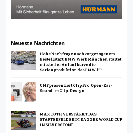
Neueste Nachrichten
Hohe Nachfrage nach vorgezogenem
Bestellstart: BMW Werk München startet
mit steiler Anlaufkurve die
Serienproduktion des BMW i3*
CMF präsentiert Clip Pro: Open-Ear-
Sound im Clip-Design
MAX TOTH VERSTÄRKT DAS
STARTERFELD BEIM BAGGER WORLD CUP
IN SILVERSTONE