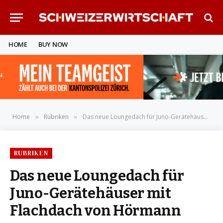
HOME
BUY NOW
Home
Rubriken
Das neue Loungedach für Juno-Gerätehäuser mit Flachdach von Hörmann
»
»
RUBRIKEN
Das neue Loungedach für
Juno-Gerätehäuser mit
Flachdach von Hörmann