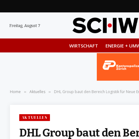
Freitag, August 7
WIRTSCHAFT
ENERGIE + UM
Home
Aktuelles
DHL Group baut den Bereich Logistik für Neue E
»
»
AKTUELLES
DHL Group baut den Ber