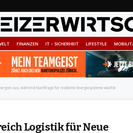
WELT
FINANZEN
IT – SICHERHEIT
LIFESTYLE
MOBILIT
nergien aus, während Nachfrage für resiliente Energiesysteme wächst
eich Logistik für Neue