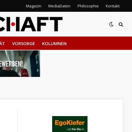
Magazin
MediaDaten
Philosophie
Kontakt
ÄT
VORSORGE
KOLUMNEN