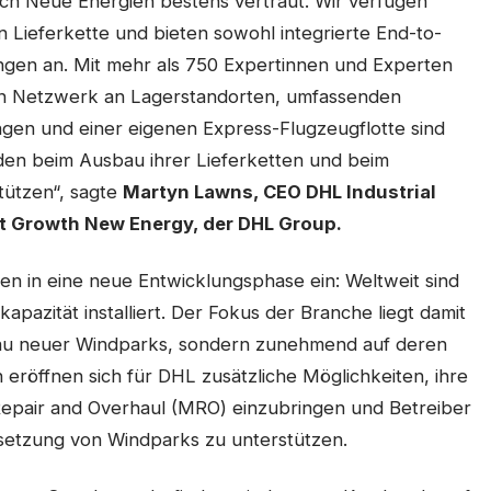
ich Neue Energien bestens vertraut. Wir verfügen
 Lieferkette und bieten sowohl integrierte End-to-
ungen an. Mit mehr als 750 Expertinnen und Experten
len Netzwerk an Lagerstandorten, umfassenden
gen und einer eigenen Express-Flugzeugflotte sind
nden beim Ausbau ihrer Lieferketten und beim
tützen“, sagte
Martyn Lawns, CEO DHL Industrial
nt Growth New Energy, der DHL Group.
hen in eine neue Entwicklungsphase ein: Weltweit sind
pazität installiert. Der Fokus der Branche liegt damit
 Bau neuer Windparks, sondern zunehmend auf deren
 eröffnen sich für DHL zusätzliche Möglichkeiten, ihre
Repair and Overhaul (MRO) einzubringen und Betreiber
setzung von Windparks zu unterstützen.