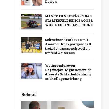
Design
MAX TOTH VERSTÄRKT DAS
STARTERFELD BEIM BAGGER
WORLD CUP IN SILVERSTONE
Schweizer KMU bauen mit
Amazon ihr Exportgeschäft
trotz dem anspruchsvollen
Umfeld weiter aus
Weltpremiere von
Dagsmejan: Night Renew ist
die erste Schlafbekleidung
mit Kollagenwirkung
Beliebt