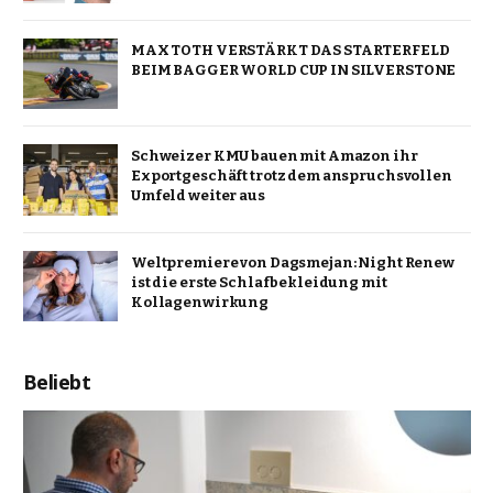
MAX TOTH VERSTÄRKT DAS STARTERFELD
BEIM BAGGER WORLD CUP IN SILVERSTONE
Schweizer KMU bauen mit Amazon ihr
Exportgeschäft trotz dem anspruchsvollen
Umfeld weiter aus
Weltpremiere von Dagsmejan: Night Renew
ist die erste Schlafbekleidung mit
Kollagenwirkung
Beliebt