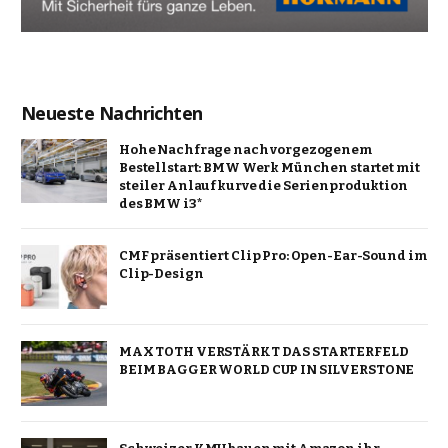
Neueste Nachrichten
Hohe Nachfrage nach vorgezogenem
Bestellstart: BMW Werk München startet mit
steiler Anlaufkurve die Serienproduktion
des BMW i3*
CMF präsentiert Clip Pro: Open-Ear-Sound im
Clip-Design
MAX TOTH VERSTÄRKT DAS STARTERFELD
BEIM BAGGER WORLD CUP IN SILVERSTONE