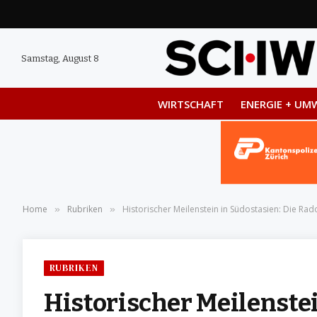
Samstag, August 8
WIRTSCHAFT
ENERGIE + UM
Home
Rubriken
Historischer Meilenstein in Südostasien: Die Ra
»
»
RUBRIKEN
Historischer Meilenstei