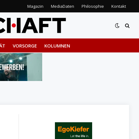
Magazin
MediaDaten
Philosophie
Kontakt
ÄT
VORSORGE
KOLUMNEN