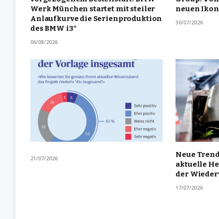
Werk München startet mit steiler
neuen Ikon
Anlaufkurve die Serienproduktion
30/07/2026
des BMW i3*
06/08/2026
Neue Trend
21/07/2026
aktuelle H
der Wiede
17/07/2026