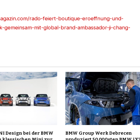
magazin.com/rado-feiert-boutique-eroeffnung-und-
k-gemeinsam-mit-global-brand-ambassador-ji-chang-
INI Design bei der BMW
BMW Group Werk Debrecen
 klassischen Mini zur
produziert 50.000sten BMW iX