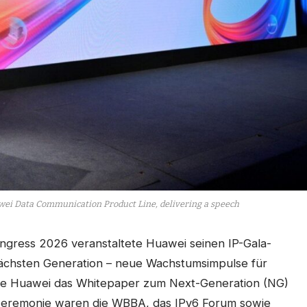
awei Data Communication Product Line, delivering a speech
gress 2026 veranstaltete Huawei seinen IP-Gala-
ächsten Generation – neue Wachstumsimpulse für
llte Huawei das Whitepaper zum Next-Generation (NG)
szeremonie waren die WBBA, das IPv6 Forum sowie