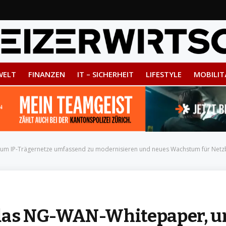
WELT
FINANZEN
IT – SICHERHEIT
LIFESTYLE
MOBILIT
 um IP-Trägernetze umfassend zu modernisieren und neues Wachstum für Netzb
 das NG-WAN-Whitepaper, 