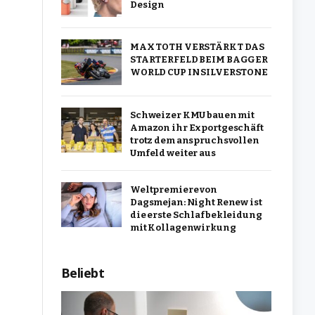
Design
MAX TOTH VERSTÄRKT DAS
STARTERFELD BEIM BAGGER
WORLD CUP IN SILVERSTONE
Schweizer KMU bauen mit
Amazon ihr Exportgeschäft
trotz dem anspruchsvollen
Umfeld weiter aus
Weltpremiere von
Dagsmejan: Night Renew ist
die erste Schlafbekleidung
mit Kollagenwirkung
Beliebt