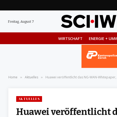
Freitag, August 7
WIRTSCHAFT
ENERGIE + UM
Home
Aktuelles
Huawei veröffentlicht das NG-WAN-Whitepaper,
»
»
AKTUELLES
Huawei veröffentlicht