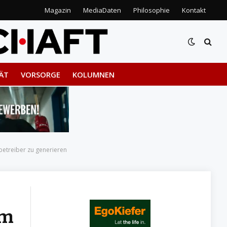
Magazin
MediaDaten
Philosophie
Kontakt
ÄT
VORSORGE
KOLUMNEN
etreiber zu generieren
um