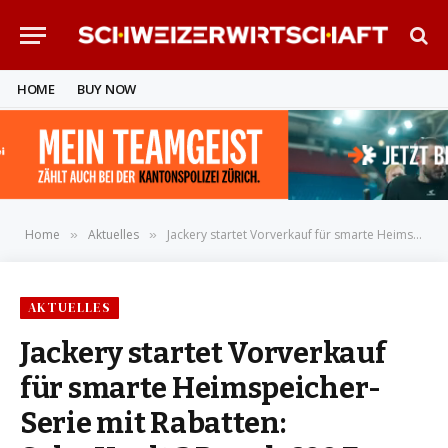
HOME
BUY NOW
Home
Aktuelles
Jackery startet Vorverkauf für smarte Heimspeicher-Serie mit Rabatten: SolarVault 3 Pro ab 699 Euro plus geschenkte Accessoires
»
»
AKTUELLES
Jackery startet Vorverkauf
für smarte Heimspeicher-
Serie mit Rabatten: