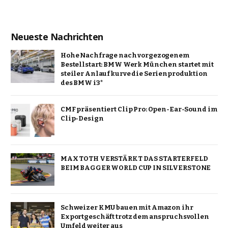
Neueste Nachrichten
Hohe Nachfrage nach vorgezogenem
Bestellstart: BMW Werk München startet mit
steiler Anlaufkurve die Serienproduktion
des BMW i3*
CMF präsentiert Clip Pro: Open-Ear-Sound im
Clip-Design
MAX TOTH VERSTÄRKT DAS STARTERFELD
BEIM BAGGER WORLD CUP IN SILVERSTONE
Schweizer KMU bauen mit Amazon ihr
Exportgeschäft trotz dem anspruchsvollen
Umfeld weiter aus