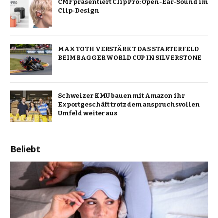
CMF präsentiert Clip Pro: Open-Ear-Sound im
Clip-Design
MAX TOTH VERSTÄRKT DAS STARTERFELD
BEIM BAGGER WORLD CUP IN SILVERSTONE
Schweizer KMU bauen mit Amazon ihr
Exportgeschäft trotz dem anspruchsvollen
Umfeld weiter aus
Beliebt