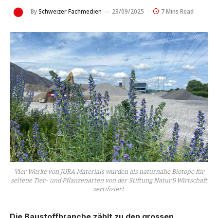
By
Schweizer Fachmedien
23/09/2025
7 Mins Read
Vier Werke von JURA Materials wurden als naturnahe Biotope für
seltene Tier- und Pflanzenarten von der Stiftung Natur & Wirtschaft
zertifiziert.
Die Baustoffbranche zählt zu den grossen