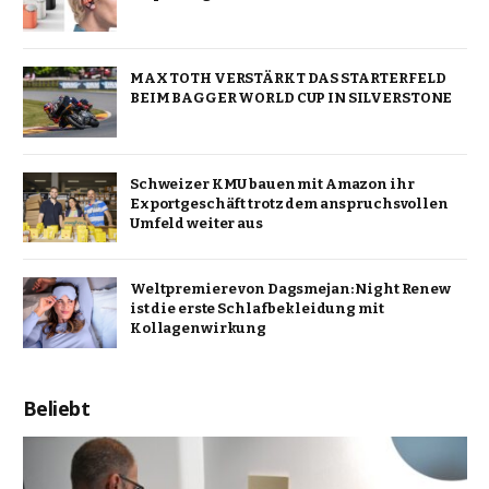
MAX TOTH VERSTÄRKT DAS STARTERFELD
BEIM BAGGER WORLD CUP IN SILVERSTONE
Schweizer KMU bauen mit Amazon ihr
Exportgeschäft trotz dem anspruchsvollen
Umfeld weiter aus
Weltpremiere von Dagsmejan: Night Renew
ist die erste Schlafbekleidung mit
Kollagenwirkung
Beliebt