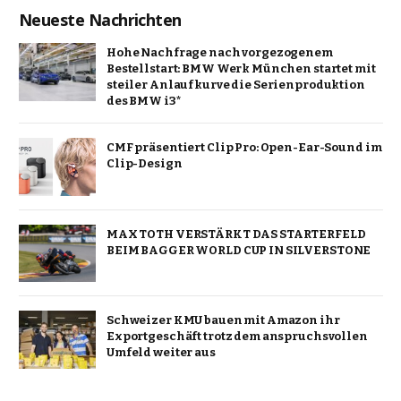
Neueste Nachrichten
Hohe Nachfrage nach vorgezogenem
Bestellstart: BMW Werk München startet mit
steiler Anlaufkurve die Serienproduktion
des BMW i3*
CMF präsentiert Clip Pro: Open-Ear-Sound im
Clip-Design
MAX TOTH VERSTÄRKT DAS STARTERFELD
BEIM BAGGER WORLD CUP IN SILVERSTONE
Schweizer KMU bauen mit Amazon ihr
Exportgeschäft trotz dem anspruchsvollen
Umfeld weiter aus