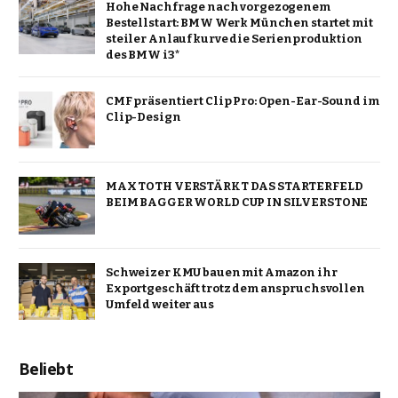
Hohe Nachfrage nach vorgezogenem
Bestellstart: BMW Werk München startet mit
steiler Anlaufkurve die Serienproduktion
des BMW i3*
CMF präsentiert Clip Pro: Open-Ear-Sound im
Clip-Design
MAX TOTH VERSTÄRKT DAS STARTERFELD
BEIM BAGGER WORLD CUP IN SILVERSTONE
Schweizer KMU bauen mit Amazon ihr
Exportgeschäft trotz dem anspruchsvollen
Umfeld weiter aus
Beliebt