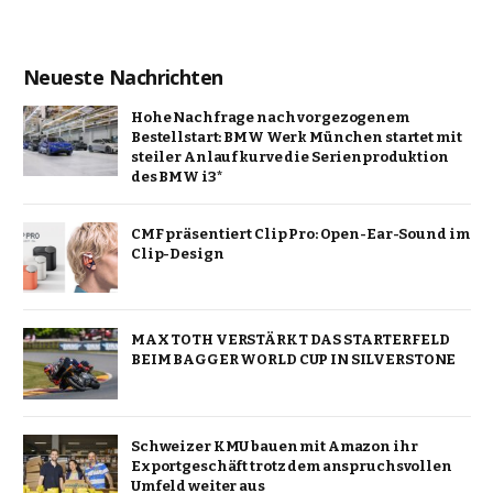
Neueste Nachrichten
Hohe Nachfrage nach vorgezogenem
Bestellstart: BMW Werk München startet mit
steiler Anlaufkurve die Serienproduktion
des BMW i3*
CMF präsentiert Clip Pro: Open-Ear-Sound im
Clip-Design
MAX TOTH VERSTÄRKT DAS STARTERFELD
BEIM BAGGER WORLD CUP IN SILVERSTONE
Schweizer KMU bauen mit Amazon ihr
Exportgeschäft trotz dem anspruchsvollen
Umfeld weiter aus