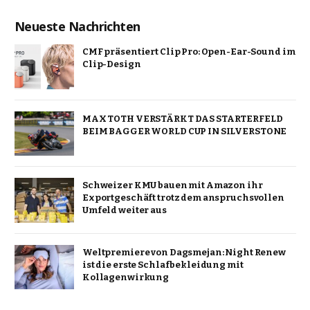
Neueste Nachrichten
CMF präsentiert Clip Pro: Open-Ear-Sound im
Clip-Design
MAX TOTH VERSTÄRKT DAS STARTERFELD
BEIM BAGGER WORLD CUP IN SILVERSTONE
Schweizer KMU bauen mit Amazon ihr
Exportgeschäft trotz dem anspruchsvollen
Umfeld weiter aus
Weltpremiere von Dagsmejan: Night Renew
ist die erste Schlafbekleidung mit
Kollagenwirkung