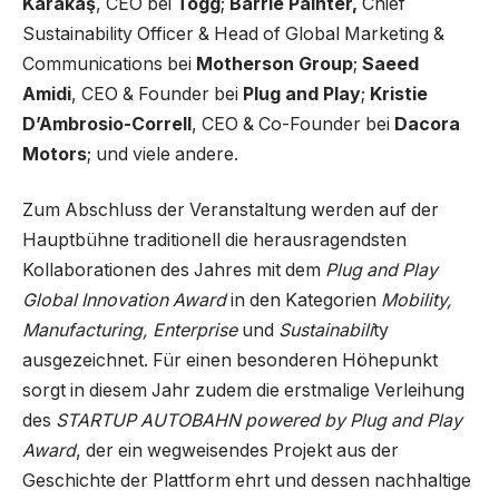
Karakaş
, CEO bei
Togg
;
Barrie Painter,
Chief
Sustainability Officer & Head of Global Marketing &
Communications bei
Motherson Group
;
Saeed
Amidi
, CEO & Founder bei
Plug and Play
;
Kristie
D’Ambrosio-Correll
, CEO & Co-Founder bei
Dacora
Motors
; und viele andere.
Zum Abschluss der Veranstaltung werden auf der
Hauptbühne traditionell die herausragendsten
Kollaborationen des Jahres mit dem
Plug and Play
Global Innovation Award
in den Kategorien
Mobility,
Manufacturing, Enterprise
und
Sustainabili
ty
ausgezeichnet. Für einen besonderen Höhepunkt
sorgt in diesem Jahr zudem die erstmalige Verleihung
des
STARTUP AUTOBAHN powered by Plug and Play
Award
, der ein wegweisendes Projekt aus der
Geschichte der Plattform ehrt und dessen nachhaltige