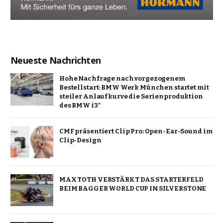
Neueste Nachrichten
Hohe Nachfrage nach vorgezogenem
Bestellstart: BMW Werk München startet mit
steiler Anlaufkurve die Serienproduktion
des BMW i3*
CMF präsentiert Clip Pro: Open-Ear-Sound im
Clip-Design
MAX TOTH VERSTÄRKT DAS STARTERFELD
BEIM BAGGER WORLD CUP IN SILVERSTONE