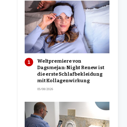
Weltpremiere von
Dagsmejan: Night Renew ist
die erste Schlafbekleidung
mit Kollagenwirkung
05/08/2026