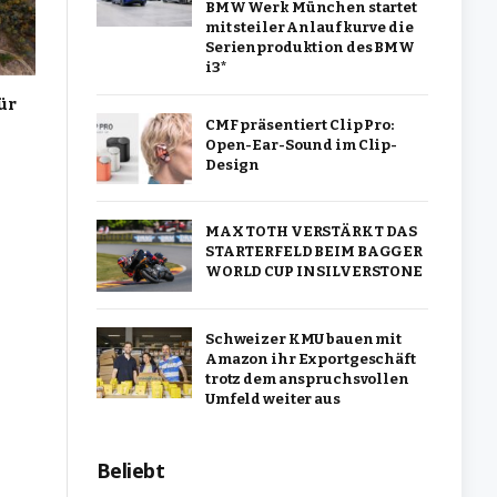
BMW Werk München startet
mit steiler Anlaufkurve die
Serienproduktion des BMW
i3*
ür
CMF präsentiert Clip Pro:
Open-Ear-Sound im Clip-
Design
MAX TOTH VERSTÄRKT DAS
STARTERFELD BEIM BAGGER
WORLD CUP IN SILVERSTONE
Schweizer KMU bauen mit
Amazon ihr Exportgeschäft
trotz dem anspruchsvollen
Umfeld weiter aus
Beliebt