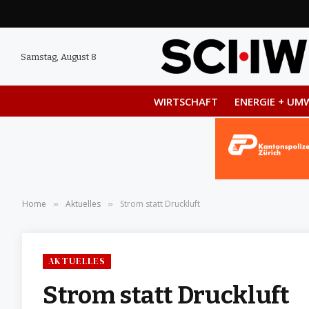
Samstag, August 8
WIRTSCHAFT
ENERGIE + UM
Home
Aktuelles
Strom statt Druckluft
»
»
AKTUELLES
Strom statt Druckluft