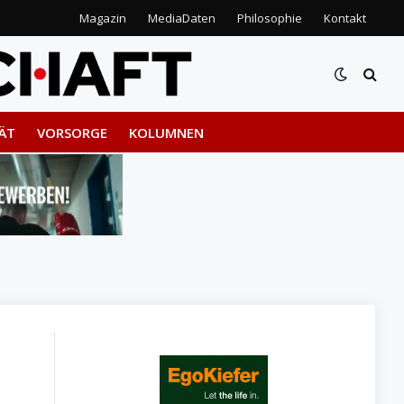
Magazin
MediaDaten
Philosophie
Kontakt
ÄT
VORSORGE
KOLUMNEN