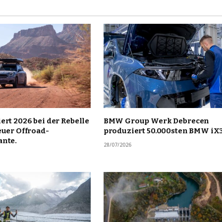
ert 2026 bei der Rebelle
BMW Group Werk Debrecen
euer Offroad-
produziert 50.000sten BMW iX
ante.
28/07/2026