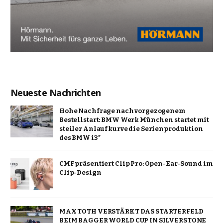
Neueste Nachrichten
Hohe Nachfrage nach vorgezogenem
Bestellstart: BMW Werk München startet mit
steiler Anlaufkurve die Serienproduktion
des BMW i3*
CMF präsentiert Clip Pro: Open-Ear-Sound im
Clip-Design
MAX TOTH VERSTÄRKT DAS STARTERFELD
BEIM BAGGER WORLD CUP IN SILVERSTONE