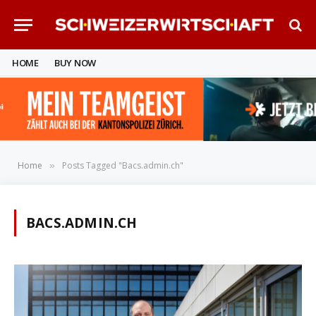
HOME
BUY NOW
Home
Posts Tagged "Bacs.admin.ch"
»
BACS.ADMIN.CH