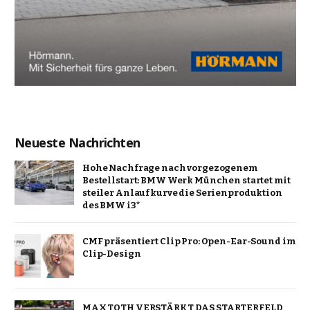
Neueste Nachrichten
Hohe Nachfrage nach vorgezogenem
Bestellstart: BMW Werk München startet mit
steiler Anlaufkurve die Serienproduktion
des BMW i3*
CMF präsentiert Clip Pro: Open-Ear-Sound im
Clip-Design
MAX TOTH VERSTÄRKT DAS STARTERFELD