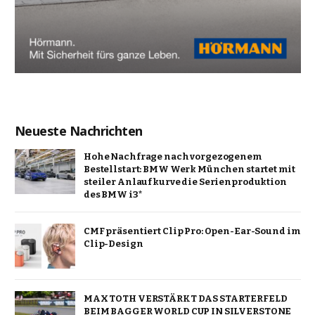
Neueste Nachrichten
Hohe Nachfrage nach vorgezogenem
Bestellstart: BMW Werk München startet mit
steiler Anlaufkurve die Serienproduktion
des BMW i3*
CMF präsentiert Clip Pro: Open-Ear-Sound im
Clip-Design
MAX TOTH VERSTÄRKT DAS STARTERFELD
BEIM BAGGER WORLD CUP IN SILVERSTONE