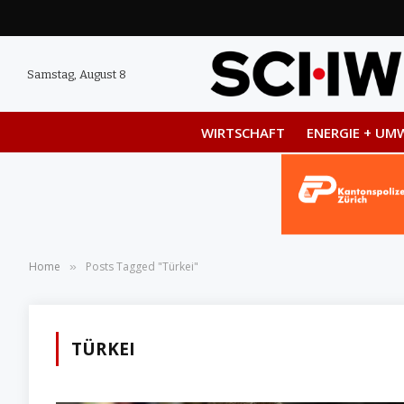
Samstag, August 8
WIRTSCHAFT
ENERGIE + UM
Home
Posts Tagged "Türkei"
»
TÜRKEI