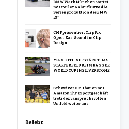
BMW Werk München startet
mit steiler Anlaufkurve die
Serienproduktion des BMW
i3*
CMF präsentiert Clip Pro:
Open-Ear-Sound im Clip-
Design
MAX TOTH VERSTÄRKT DAS
STARTERFELD BEIM BAGGER
WORLD CUP IN SILVERSTONE
Schweizer KMU bauen mit
Amazon ihr Exportgeschäft
trotz dem anspruchsvollen
Umfeld weiter aus
Beliebt