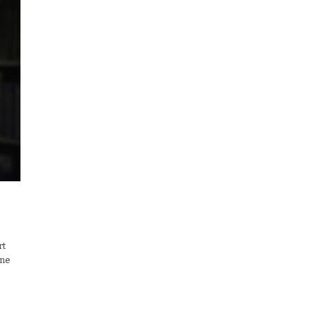
b
rt
ine