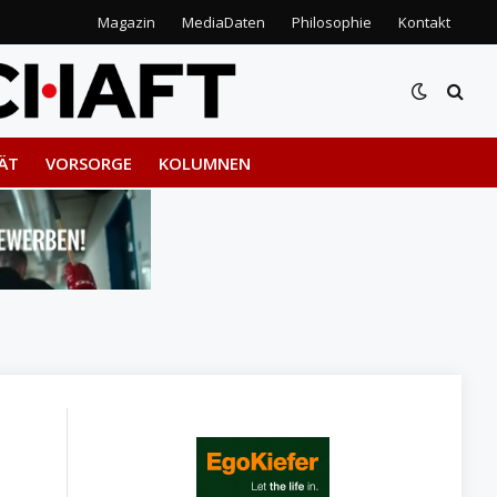
Magazin
MediaDaten
Philosophie
Kontakt
ÄT
VORSORGE
KOLUMNEN