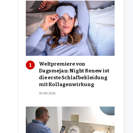
Weltpremiere von
Dagsmejan: Night Renew ist
die erste Schlafbekleidung
mit Kollagenwirkung
05/08/2026