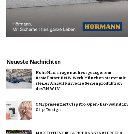
Neueste Nachrichten
Hohe Nachfrage nach vorgezogenem
Bestellstart: BMW Werk München startet mit
steiler Anlaufkurve die Serienproduktion
des BMW i3*
CMF präsentiert Clip Pro: Open-Ear-Sound im
Clip-Design
MAX TOTH VERSTÄRKT DAS STARTERFELD