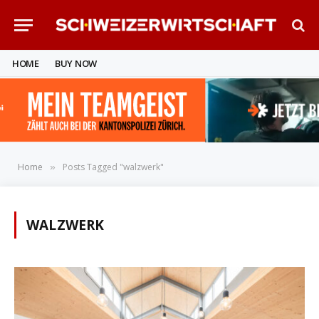
HOME
BUY NOW
Home
Posts Tagged "walzwerk"
»
WALZWERK