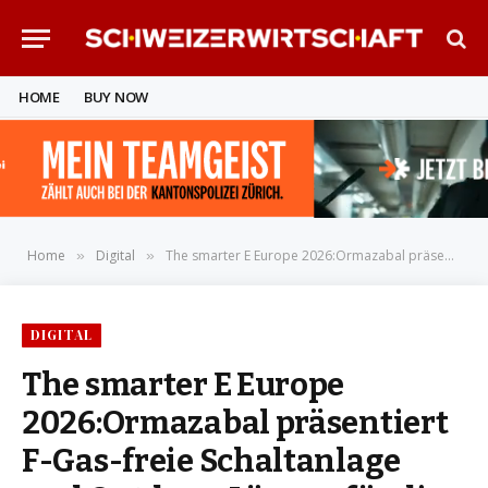
HOME
BUY NOW
Home
Digital
The smarter E Europe 2026:Ormazabal präsentiert F-Gas-freie Schaltanlage und Outdoor-Lösung für die Energiewende
»
»
DIGITAL
The smarter E Europe
2026:Ormazabal präsentiert
F-Gas-freie Schaltanlage