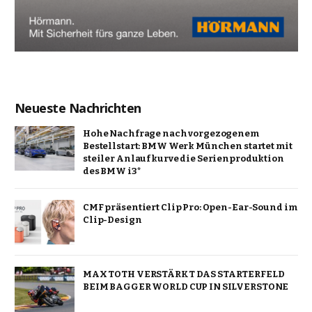
Neueste Nachrichten
Hohe Nachfrage nach vorgezogenem
Bestellstart: BMW Werk München startet mit
steiler Anlaufkurve die Serienproduktion
des BMW i3*
CMF präsentiert Clip Pro: Open-Ear-Sound im
Clip-Design
MAX TOTH VERSTÄRKT DAS STARTERFELD
BEIM BAGGER WORLD CUP IN SILVERSTONE