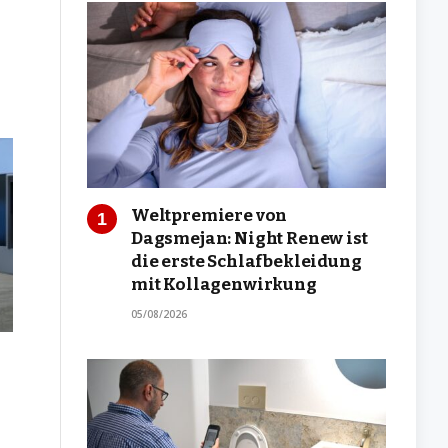
Weltpremiere von
Dagsmejan: Night Renew ist
die erste Schlafbekleidung
mit Kollagenwirkung
05/08/2026