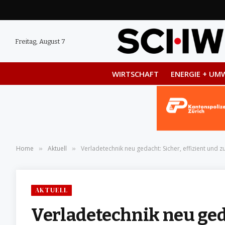
Freitag, August 7
WIRTSCHAFT
ENERGIE + UM
Home
Aktuell
Verladetechnik neu gedacht: Sicher, effizient und z
»
»
AKTUELL
Verladetechnik neu geda