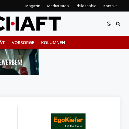
Magazin
MediaDaten
Philosophie
Kontakt
ÄT
VORSORGE
KOLUMNEN