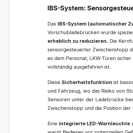
IBS-System: Sensorgesteue
Das
IBS-System (automatischer Z
Vorschubladebrücken wurde speziel
erhebli
ch zu
reduzieren
.
Die Kernfu
sensorgesteuerter Zwischenstopp d
es dem Personal, LKW-Türen sicher 
vollständig ausgefahren ist.
Diese
Sicherheitsfunktion
ist bes
und Fahrzeug, wo das Risiko von St
Sensoren unter der Ladebrücke bes
Zwischenstopp und die Position der
Eine
integrierte LED-Warnleuchte
a
warnt Bediener vor potenziellen G