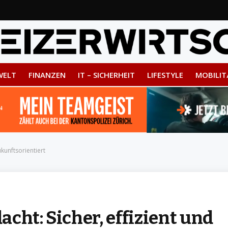
WELT
FINANZEN
IT – SICHERHEIT
LIFESTYLE
MOBILIT
ukunftsorientiert
cht: Sicher, effizient und