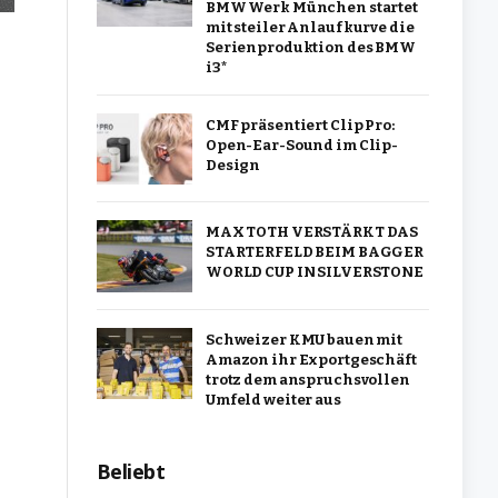
BMW Werk München startet
mit steiler Anlaufkurve die
Serienproduktion des BMW
i3*
CMF präsentiert Clip Pro:
Open-Ear-Sound im Clip-
Design
MAX TOTH VERSTÄRKT DAS
STARTERFELD BEIM BAGGER
WORLD CUP IN SILVERSTONE
Schweizer KMU bauen mit
Amazon ihr Exportgeschäft
trotz dem anspruchsvollen
Umfeld weiter aus
Beliebt