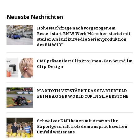
Neueste Nachrichten
Hohe Nachfrage nach vorgezogenem
Bestellstart: BMW Werk München startet mit
steiler Anlaufkurve die Serienproduktion
des BMW i3*
CMF präsentiert Clip Pro: Open-Ear-Sound im
Clip-Design
MAX TOTH VERSTÄRKT DAS STARTERFELD
BEIM BAGGER WORLD CUP IN SILVERSTONE
Schweizer KMU bauen mit Amazon ihr
Exportgeschäft trotz dem anspruchsvollen
Umfeld weiter aus