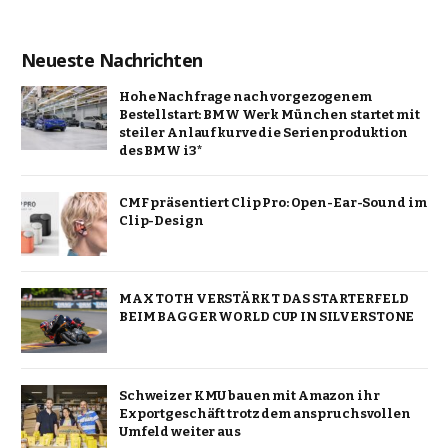
Neueste Nachrichten
Hohe Nachfrage nach vorgezogenem
Bestellstart: BMW Werk München startet mit
steiler Anlaufkurve die Serienproduktion
des BMW i3*
CMF präsentiert Clip Pro: Open-Ear-Sound im
Clip-Design
MAX TOTH VERSTÄRKT DAS STARTERFELD
BEIM BAGGER WORLD CUP IN SILVERSTONE
Schweizer KMU bauen mit Amazon ihr
Exportgeschäft trotz dem anspruchsvollen
Umfeld weiter aus