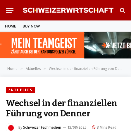
HOME
BUY NOW
Home
Aktuelles
Wechsel in der finanziellen Führung von Denner
»
»
AKTUELLES
Wechsel in der finanziellen
Führung von Denner
By
Schweizer Fachmedien
13/08/2025
3 Mins Read