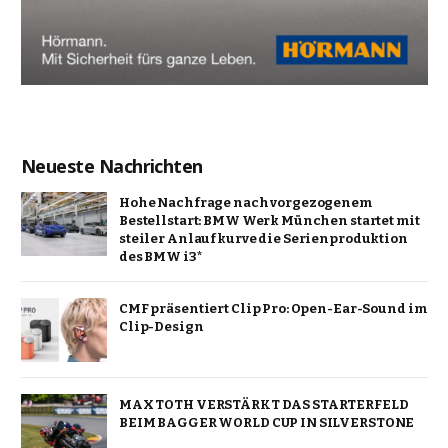
Neueste Nachrichten
Hohe Nachfrage nach vorgezogenem
Bestellstart: BMW Werk München startet mit
steiler Anlaufkurve die Serienproduktion
des BMW i3*
CMF präsentiert Clip Pro: Open-Ear-Sound im
Clip-Design
MAX TOTH VERSTÄRKT DAS STARTERFELD
BEIM BAGGER WORLD CUP IN SILVERSTONE