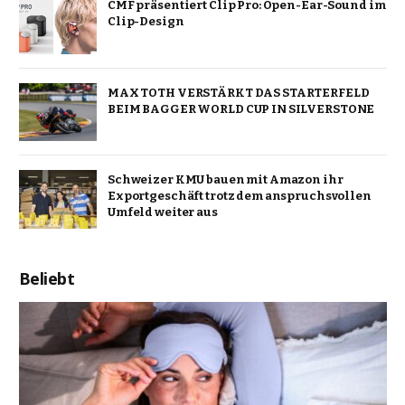
CMF präsentiert Clip Pro: Open-Ear-Sound im
Clip-Design
MAX TOTH VERSTÄRKT DAS STARTERFELD
BEIM BAGGER WORLD CUP IN SILVERSTONE
Schweizer KMU bauen mit Amazon ihr
Exportgeschäft trotz dem anspruchsvollen
Umfeld weiter aus
Beliebt