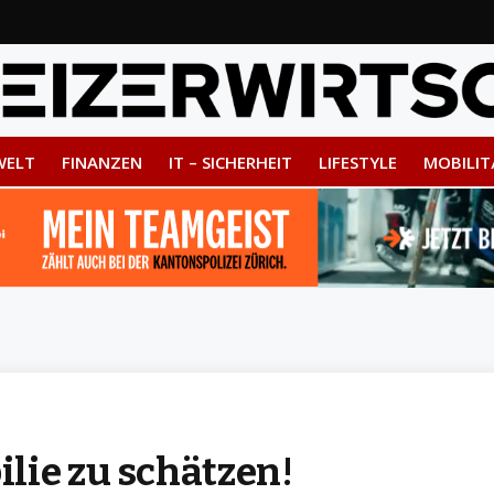
WELT
FINANZEN
IT – SICHERHEIT
LIFESTYLE
MOBILIT
lie zu schätzen!