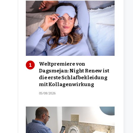
Weltpremiere von
Dagsmejan: Night Renew ist
die erste Schlafbekleidung
mit Kollagenwirkung
05/08/2026