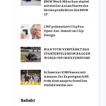
BMW Werk München startet
mit steiler Anlaufkurve die
Serienproduktion des BMW
i3*
CMF präsentiert Clip Pro:
Open-Ear-Sound im Clip-
Design
MAX TOTH VERSTÄRKT DAS
STARTERFELD BEIM BAGGER
WORLD CUP IN SILVERSTONE
Schweizer KMU bauen mit
Amazon ihr Exportgeschäft
trotz dem anspruchsvollen
Umfeld weiter aus
Beliebt