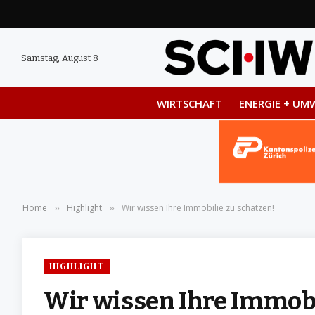
Samstag, August 8
WIRTSCHAFT
ENERGIE + UM
Home
Highlight
Wir wissen Ihre Immobilie zu schätzen!
»
»
HIGHLIGHT
Wir wissen Ihre Immobi