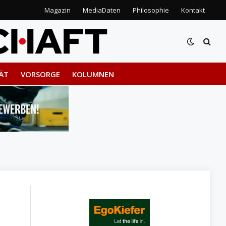
Magazin
MediaDaten
Philosophie
Kontakt
ÄT
VORSORGE
KOLUMNEN