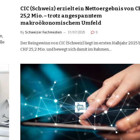
CIC (Schweiz) erzielt ein Nettoergebnis von 
25,2 Mio. – trotz angespanntem
makroökonomischem Umfeld
By
Schweizer Fachmedien
31/07/2025
0
n,
lle
Der Reingewinn von CIC (Schweiz) liegt im ersten Halbjahr 2025 
CHF 25,2 Mio. und bewegt sich damit im Rahmen…