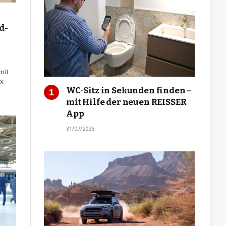
d-
mit
tX
WC-Sitz in Sekunden finden –
mit Hilfe der neuen REISSER
App
31/07/2026