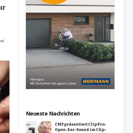
CHF
bei
Neueste Nachrichten
CMF präsentiert Clip Pro:
Open-Ear-Sound im Clip-