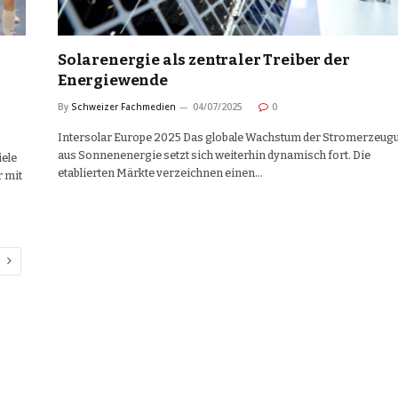
Solarenergie als zentraler Treiber der
Energiewende
By
Schweizer Fachmedien
04/07/2025
0
Intersolar Europe 2025 Das globale Wachstum der Stromerzeug
aus Sonnenenergie setzt sich weiterhin dynamisch fort. Die
iele
etablierten Märkte verzeichnen einen…
r mit
Next