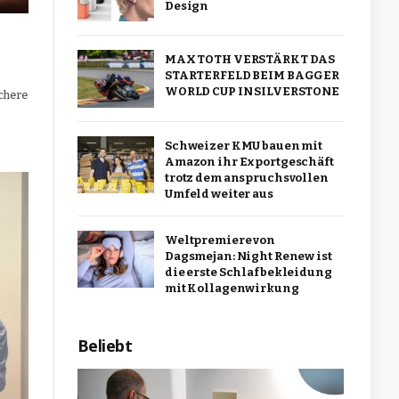
Design
MAX TOTH VERSTÄRKT DAS
STARTERFELD BEIM BAGGER
WORLD CUP IN SILVERSTONE
ichere
Schweizer KMU bauen mit
Amazon ihr Exportgeschäft
trotz dem anspruchsvollen
Umfeld weiter aus
Weltpremiere von
Dagsmejan: Night Renew ist
die erste Schlafbekleidung
mit Kollagenwirkung
Beliebt