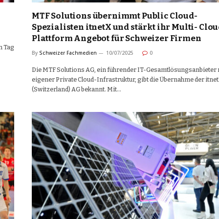
MTF Solutions übernimmt Public Cloud-
Spezialisten itnetX und stärkt ihr Multi- Clou
Plattform Angebot für Schweizer Firmen
m Tag
By
Schweizer Fachmedien
10/07/2025
0
Die MTF Solutions AG, ein führender IT-Gesamtlösungsanbieter 
eigener Private Cloud-Infrastruktur, gibt die Übernahme der itne
(Switzerland) AG bekannt. Mit…