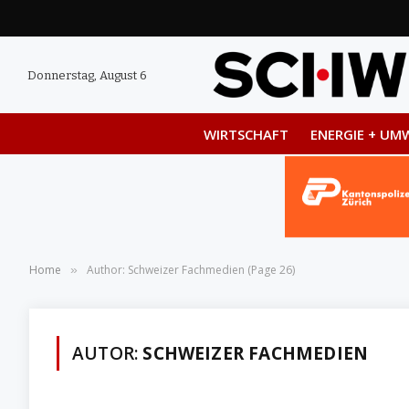
Donnerstag, August 6
WIRTSCHAFT
ENERGIE + UM
Home
Author: Schweizer Fachmedien (Page 26)
»
AUTOR:
SCHWEIZER FACHMEDIEN