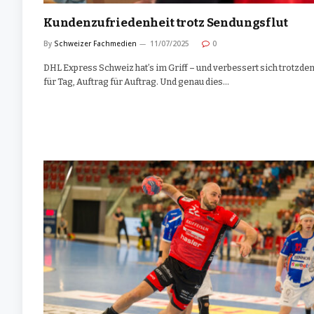
Kundenzufriedenheit trotz Sendungsflut
By
Schweizer Fachmedien
11/07/2025
0
DHL Express Schweiz hat’s im Griff – und verbessert sich trotzde
für Tag, Auftrag für Auftrag. Und genau dies…