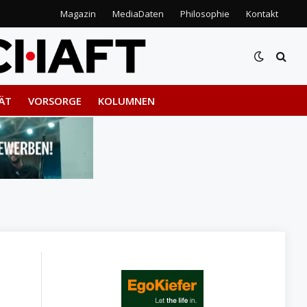
Magazin
MediaDaten
Philosophie
Kontakt
ÄT
VORSORGE
KOLUMNEN