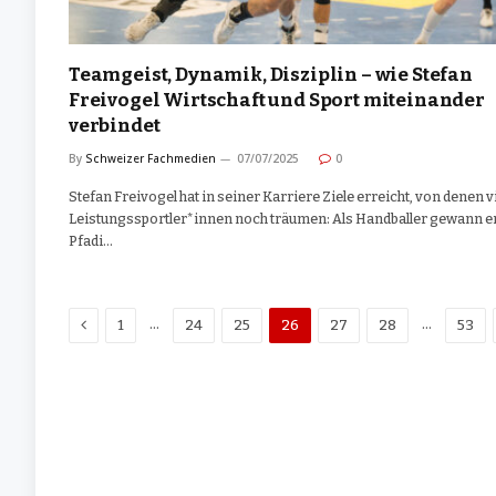
Teamgeist, Dynamik, Disziplin – wie Stefan
Freivogel Wirtschaft und Sport miteinander
verbindet
By
Schweizer Fachmedien
07/07/2025
0
Stefan Freivogel hat in seiner Karriere Ziele erreicht, von denen v
Leistungssportler*innen noch träumen: Als Handballer gewann e
Pfadi…
Previous
…
…
1
24
25
26
27
28
53