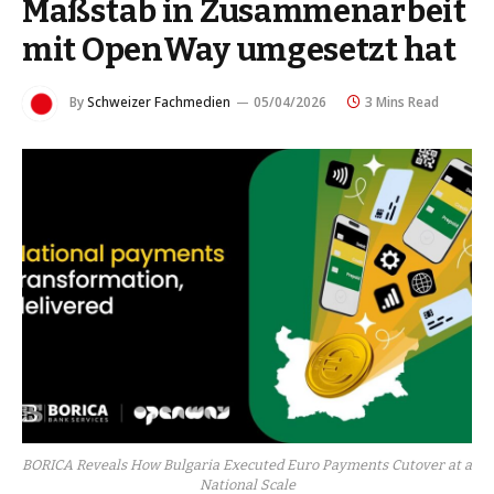
Maßstab in Zusammenarbeit
mit OpenWay umgesetzt hat
By
Schweizer Fachmedien
05/04/2026
3 Mins Read
BORICA Reveals How Bulgaria Executed Euro Payments Cutover at a
National Scale