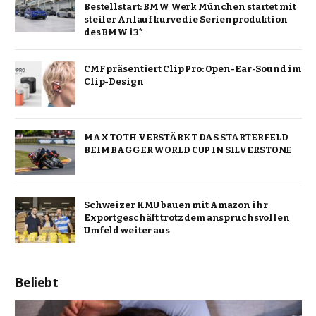
Bestellstart: BMW Werk München startet mit
steiler Anlaufkurve die Serienproduktion
des BMW i3*
CMF präsentiert Clip Pro: Open-Ear-Sound im
Clip-Design
MAX TOTH VERSTÄRKT DAS STARTERFELD
BEIM BAGGER WORLD CUP IN SILVERSTONE
Schweizer KMU bauen mit Amazon ihr
Exportgeschäft trotz dem anspruchsvollen
Umfeld weiter aus
Beliebt