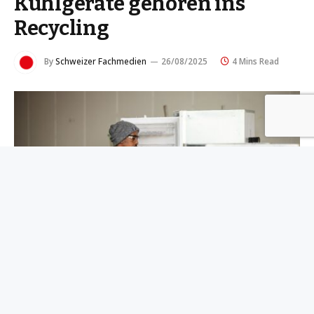
Kühlgeräte gehören ins
Recycling
By
Schweizer Fachmedien
26/08/2025
4 Mins Read
Ein Mitarbeiter eines Recyclingbetriebs räumt lose Teile aus einem
ausgedienten Kühlschrank, bevor dieser durch einen zweitstufigen,