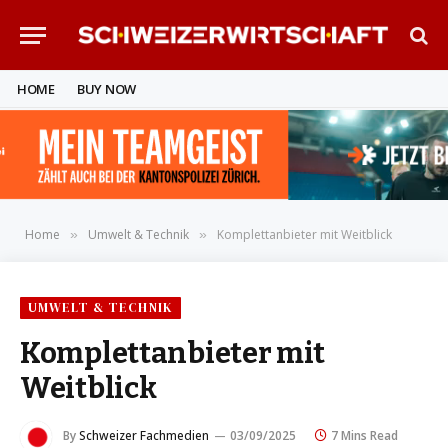
HOME
BUY NOW
Home
Umwelt & Technik
Komplettanbieter mit Weitblick
»
»
UMWELT & TECHNIK
Komplettanbieter mit
Weitblick
By
Schweizer Fachmedien
03/09/2025
7 Mins Read