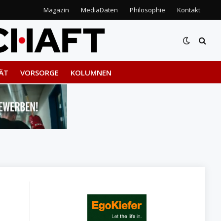
Magazin
MediaDaten
Philosophie
Kontakt
ÄT
VORSORGE
KOLUMNEN