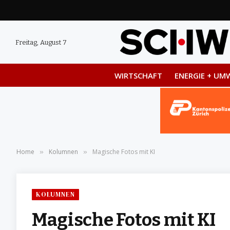
Freitag, August 7
WIRTSCHAFT
ENERGIE + UM
Home
Kolumnen
Magische Fotos mit KI
»
»
KOLUMNEN
Magische Fotos mit KI