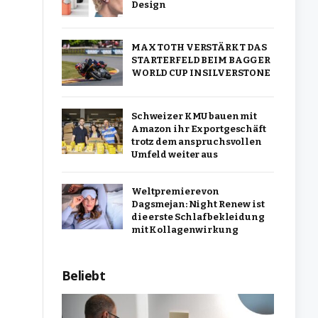
Design
MAX TOTH VERSTÄRKT DAS
STARTERFELD BEIM BAGGER
WORLD CUP IN SILVERSTONE
Schweizer KMU bauen mit
Amazon ihr Exportgeschäft
trotz dem anspruchsvollen
Umfeld weiter aus
Weltpremiere von
Dagsmejan: Night Renew ist
die erste Schlafbekleidung
mit Kollagenwirkung
Beliebt