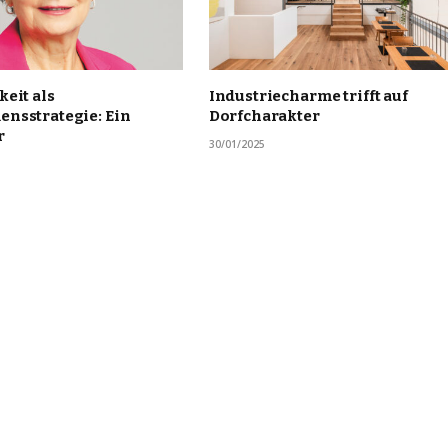
eit als
Industriecharme trifft auf
nsstrategie: Ein
Dorfcharakter
r
30/01/2025