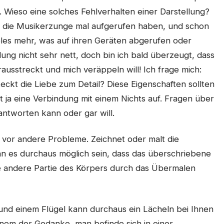
. Wieso eine solches Fehlverhalten einer Darstellung?
Zeit die Musikerzunge mal aufgerufen haben, und schon
ieles mehr, was auf ihren Geräten abgerufen oder
llung nicht sehr nett, doch bin ich bald überzeugt, dass
rausstreckt und mich veräppeln will! Ich frage mich:
eckt die Liebe zum Detail? Diese Eigenschaften sollten
 ja eine Verbindung mit einem Nichts auf. Fragen über
antworten kann oder gar will.
e vor andere Probleme. Zeichnet oder malt die
ann es durchaus möglich sein, dass das überschriebene
ine andere Partie des Körpers durch das Übermalen
 und einem Flügel kann durchaus ein Lächeln bei Ihnen
em der Gedanke, man befinde sich in einer