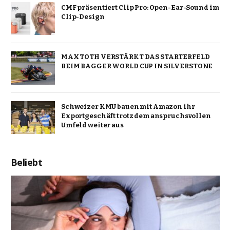
CMF präsentiert Clip Pro: Open-Ear-Sound im
Clip-Design
MAX TOTH VERSTÄRKT DAS STARTERFELD
BEIM BAGGER WORLD CUP IN SILVERSTONE
Schweizer KMU bauen mit Amazon ihr
Exportgeschäft trotz dem anspruchsvollen
Umfeld weiter aus
Beliebt