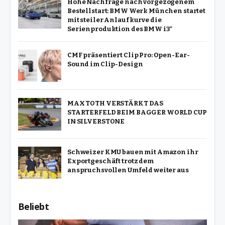
Hohe Nachfrage nach vorgezogenem
Bestellstart: BMW Werk München startet
mit steiler Anlaufkurve die
Serienproduktion des BMW i3*
CMF präsentiert Clip Pro: Open-Ear-
Sound im Clip-Design
MAX TOTH VERSTÄRKT DAS
STARTERFELD BEIM BAGGER WORLD CUP
IN SILVERSTONE
Schweizer KMU bauen mit Amazon ihr
Exportgeschäft trotz dem
anspruchsvollen Umfeld weiter aus
Beliebt