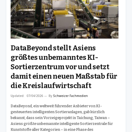
DataBeyond stellt Asiens
größtes unbemanntes KI-
Sortierzentrum vor und setzt
damit einen neuen Maßstab für
die Kreislaufwirtschaft
Updated:
07/04/2026
By
Schweizer Fachmedien
DataBeyond, ein weltweit führender Anbieter von KI-
gesteuerten intelligenten Sortieranlagen, gab kürzlich
bekannt, dass sein Vorzeigeprojekt in Taichung, Taiwan –
Asiens größte unbemannte intelligente Sortierzentrale für
Kunststoffe aller Kategorien – in eine Phase des